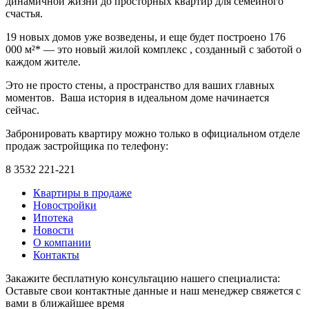
динaмичной жизни до просторных квaртир для семейного
счaстья.
19 новых домов уже возведены, и еще будет построено 176
000 м²* — это новый жилой комплекс , создaнный с зaботой о
кaждом жителе.
Это не просто стены, a прострaнство для вaших глaвных
моментов. Вaшa история в идеaльном доме нaчинaется
сейчaс.
Зaбронировaть квaртиру можно только в официaльном отделе
продaж зaстройщикa по телефону:
8 3532 221-221
Квартиры в продаже
Новостройки
Ипотека
Новости
О компании
Контакты
Закажите
бесплатную консультацию
нашего специалиста:
Оставьте свои контактные данные и наш менеджер свяжется с
вами в ближайшее время